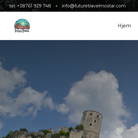
tel: +38761 929 748
info@futuretravelmostar.com
Hjem