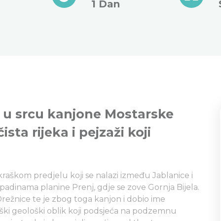
1 Dan
ri u srcu kanjone Mostarske
ista rijeka i pejzaži koji
u kraškom predjelu koji se nalazi između Jablanice i
 padinama planine Prenj, gdje se zove Gornja Bijela.
režnice te je zbog toga kanjon i dobio ime
krški geološki oblik koji podsjeća na podzemnu