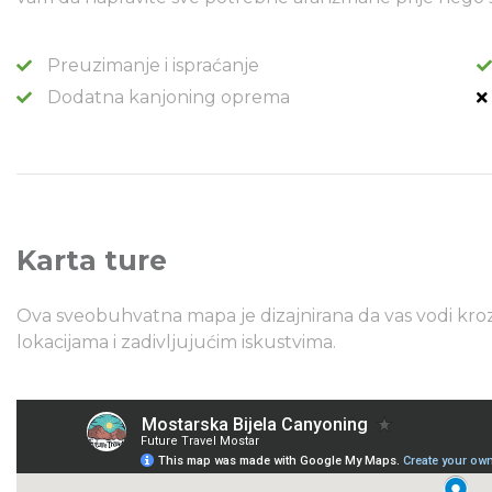
Preuzimanje i ispraćanje
Dodatna kanjoning oprema
Karta ture
Ova sveobuhvatna mapa je dizajnirana da vas vodi kro
lokacijama i zadivljujućim iskustvima.