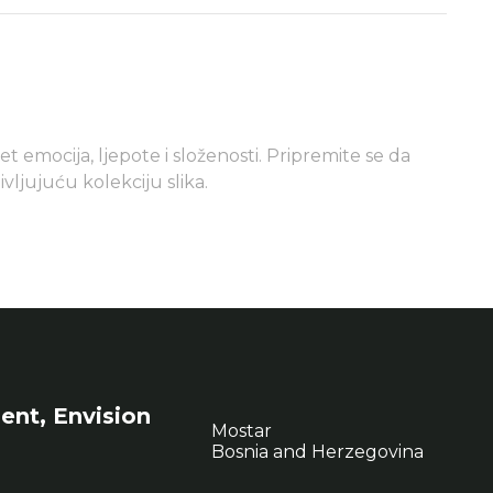
et emocija, ljepote i složenosti. Pripremite se da
vljujuću kolekciju slika.
ent, Envision
Mostar
Bosnia and Herzegovina