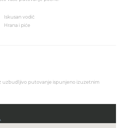
Iskusan vodič
Hrana i piće
z uzbudljivo putovanje ispunjeno izuzetnim