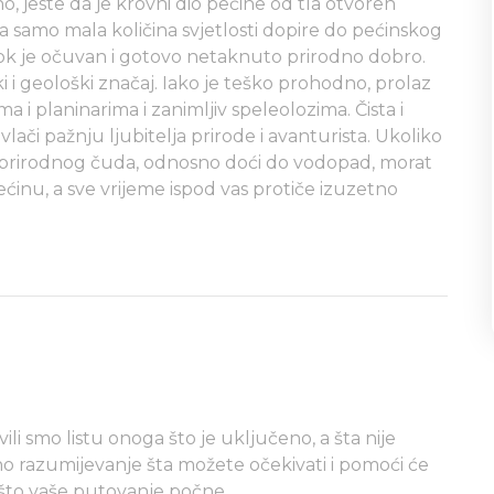
, jeste da je krovni dio pećine od tla otvoren
 samo mala količina svjetlosti dopire do pećinskog
n tok je očuvan i gotovo netaknuto prirodno dobro.
i i geološki značaj. Iako je teško prohodno, prolaz
a i planinarima i zanimljiv speleolozima. Čista i
lači pažnju ljubitelja prirode i avanturista. Ukoliko
og prirodnog čuda, odnosno doći do vodopad, morat
inu, a sve vrijeme ispod vas protiče izuzetno
i smo listu onoga što je uključeno, a šta nije
o razumijevanje šta možete očekivati i pomoći će
što vaše putovanje počne.