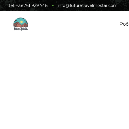
tel: +38761 929 748
info@futuretravelmostar.com
Poč