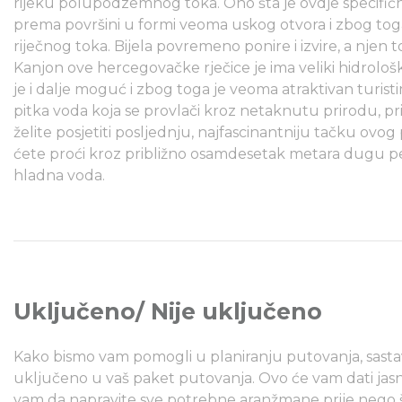
rijeku polupodzemnog toka. Ono šta je ovdje specifično
prema površini u formi veoma uskog otvora i zbog toga
riječnog toka. Bijela povremeno ponire i izvire, a nje
Kanjon ove hercegovačke rječice je ima veliki hidrološk
je i dalje moguć i zbog toga je veoma atraktivan turistim
pitka voda koja se provlači kroz netaknutu prirodu, priv
želite posjetiti posljednju, najfascinantniju tačku ov
ćete proći kroz približno osamdesetak metara dugu peć
hladna voda.
Uključeno/ Nije uključeno
Kako bismo vam pomogli u planiranju putovanja, sastavil
uključeno u vaš paket putovanja. Ovo će vam dati jasn
vam da napravite sve potrebne aranžmane prije nego 