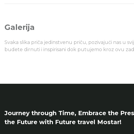
Galerija
Svaka slika priča jedinstvenu priču, pozivajući nas u svij
budete dirnuti i inspirisani dok putujemo kroz ovu zadi
Journey through Time, Embrace the Pres
the Future with Future travel Mostar!